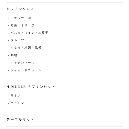
キッチンクロス
フラワー・花
野菜・オリーブ
パスタ・ワイン・お菓子
フルーツ
イタリア地図・風景
動物
キッチンツール
ジャガードコットン
４DINNER ナプキンセット
リネン
コットン
テーブルマット