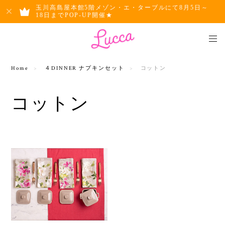
玉川高島屋本館5階メゾン・エ・ターブルにて8月5日～
18日までPOP-UP開催★
Home
４DINNER ナプキンセット
コットン
コットン